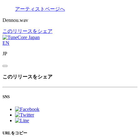
アーティストページへ
Dennou.wav
このリリースをシェア
EN
JP
このリリースをシェア
SNS
URLをコピー