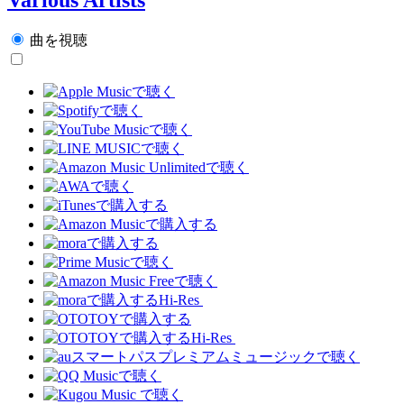
曲を視聴
Hi-Res
Hi-Res