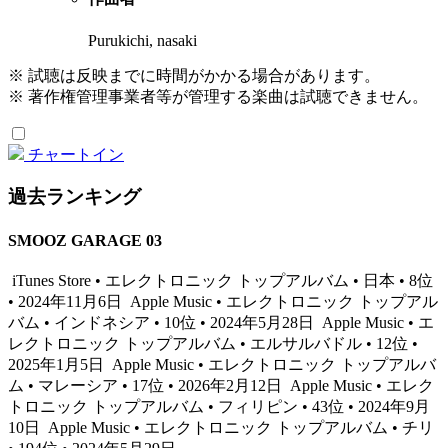
Purukichi, nasaki
※ 試聴は反映までに時間がかかる場合があります。
※ 著作権管理事業者等が管理する楽曲は試聴できません。
チャートイン
過去ランキング
SMOOZ GARAGE 03
iTunes Store • エレクトロニック トップアルバム • 日本 • 8位
• 2024年11月6日
Apple Music • エレクトロニック トップアル
バム • インドネシア • 10位 • 2024年5月28日
Apple Music • エ
レクトロニック トップアルバム • エルサルバドル • 12位 •
2025年1月5日
Apple Music • エレクトロニック トップアルバ
ム • マレーシア • 17位 • 2026年2月12日
Apple Music • エレク
トロニック トップアルバム • フィリピン • 43位 • 2024年9月
10日
Apple Music • エレクトロニック トップアルバム • チリ