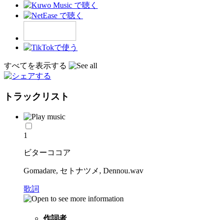
すべてを表示する
トラックリスト
1
ビターココア
Gomadare, セトナツメ, Dennou.wav
歌詞
作詞者