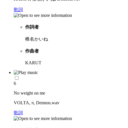
歌詞
作詞者
椎名かいね
作曲者
KARUT
6
No weight on me
VOLTA, π, Dennou.wav
歌詞