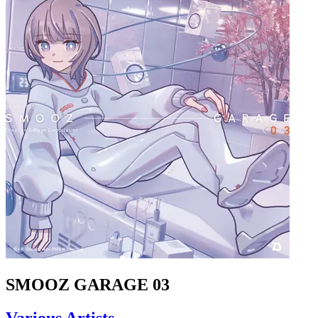
SMOOZ GARAGE 03
Various Artists