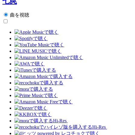
七罠
曲を視聴
Hi-Res
Hi-Res