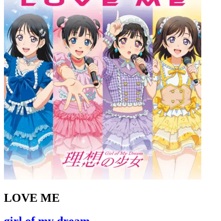
LOVE ME
girl of my dream