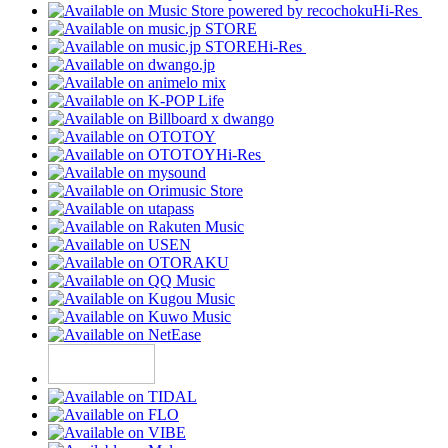
Hi-Res
Hi-Res
Hi-Res