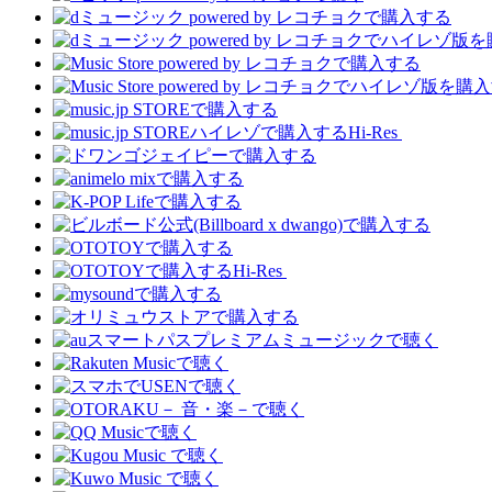
Hi-Res
Hi-Res