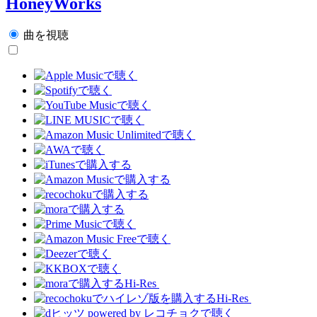
HoneyWorks
曲を視聴
Hi-Res
Hi-Res