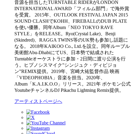
音源を担当したTURNTABLE RIDERがLONDON
INTERNATIONAL AWARD「フィルム部門」で海外賞
を受賞。 2015年、OUTLOOK FESTIVAL JAPAN 2015
SOUND CLASHでKOHH、FIREBALLのDUB PLATE
を使い優勝。同年Album「NEO TOKYO RAVE
STYLE」をRELEASE。Ryo(Crystal Lake)、Benji
(Skindred)、RAGGA TWINS等のUK勢も参加し話題に
なる。 2018年KAIKOO Co., Ltd.を設立。同年ルーブル
美術館Abu-DhabiにてUS、日本勢で結成された
Turntableオーケストラに参加・2日間に渡り公演を行
う。ヒプノシスマイク”シンジュク・ディビジョ
ン”REMIX提供。2019年、宮崎大祐監督作品 映画
「VIDEOPHOBIA」音楽を担当。2020年、
Album「K.A.I.K.O.O」リリース。2021年 ポケモン公式
YoutubeチャンネルDJ Pikachu Lightning Remix提供。
アーティストページへ