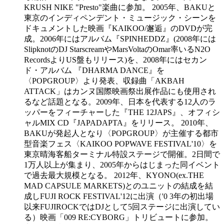
KRUSH NIKE "Presto"楽曲に参加。 2005年、BAKUと
東京のインディペンデント・ミュージック・シーンを
ドキュメントした映画『KAIKOO/邂逅』のDVDが完
成。2006年にはアルバム『SPINHEDDZ』(2008年には
SlipknotのDJ StarscreamやMarsVoltaのOmar率いるN2O
RecordsよりUS盤もリリース)を、2008年にはセカン
ド・アルバム 『DHARMA DANCE』を
〈POPGROUP〉より発表、収録曲「AKBAH
ATTACK」はカンヌ国際映画祭出展作品にも使用され
るなど話題となる。2009年、日本を代表する12人のラ
ッパーをフィーチャーした『THE 12JAPS』、オフィシ
ャルMIX CD『JAPADAPTA』をリリース。 2010年、
BAKUが発起人となり〈POPGROUP〉が主催する都市
型音楽フェス〈KAIKOO POPWAVE FESTIVAL'10〉を
東京晴海客船ターミナル特設ステージで開催。2日間で
1万人以上が集まり、2005年からはじまった同イベント
で過去最大規模となる。 2012年、KYONO(ex.THE
MAD CAPSULE MARKETS)とのユニットの結成を結
成しFUJI ROCK FESTIVAL'12に出演（'0 3年の初出場
以来FUJIROCKではDJとして5回ステージに出演してい
る）映画「009 RE:CYBORG」トリビュートに参加。