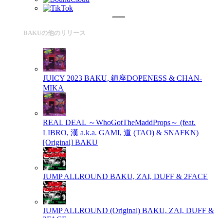
BAKUの他のリリース
JUICY 2023
BAKU, 鎮座DOPENESS & CHAN-
MIKA
REAL DEAL ～WhoGotTheMaddProps～ (feat.
LIBRO, 漢 a.k.a. GAMI, 道 (TAO) & SNAFKN)
[Original]
BAKU
JUMP ALLROUND
BAKU, ZAI, DUFF & 2FACE
JUMP ALLROUND (Original)
BAKU, ZAI, DUFF &