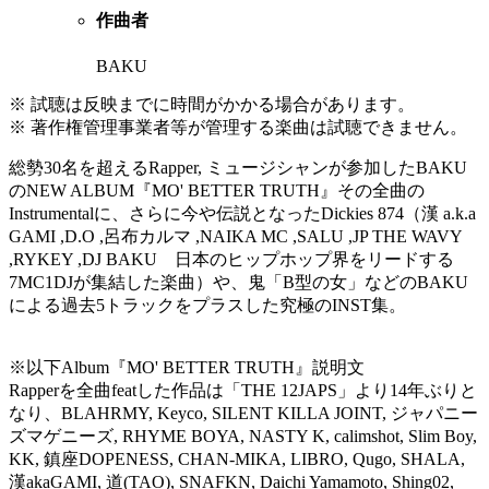
作曲者
BAKU
※ 試聴は反映までに時間がかかる場合があります。
※ 著作権管理事業者等が管理する楽曲は試聴できません。
総勢30名を超えるRapper, ミュージシャンが参加したBAKU
のNEW ALBUM『MO' BETTER TRUTH』その全曲の
Instrumentalに、さらに今や伝説となったDickies 874（漢 a.k.a
GAMI ,D.O ,呂布カルマ ,NAIKA MC ,SALU ,JP THE WAVY
,RYKEY ,DJ BAKU 日本のヒップホップ界をリードする
7MC1DJが集結した楽曲）や、鬼「B型の女」などのBAKU
による過去5トラックをプラスした究極のINST集。
※以下Album『MO' BETTER TRUTH』説明文
Rapperを全曲featした作品は「THE 12JAPS」より14年ぶりと
なり、BLAHRMY, Keyco, SILENT KILLA JOINT, ジャパニー
ズマゲニーズ, RHYME BOYA, NASTY K, calimshot, Slim Boy,
KK, 鎮座DOPENESS, CHAN-MIKA, LIBRO, Qugo, SHALA,
漢akaGAMI, 道(TAO), SNAFKN, Daichi Yamamoto, Shing02,