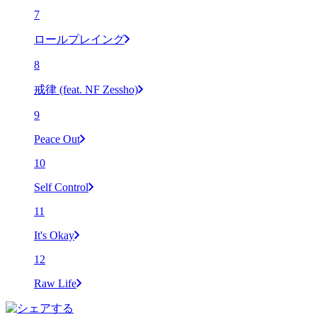
7
ロールプレイング
8
戒律 (feat. NF Zessho)
9
Peace Out
10
Self Control
11
It's Okay
12
Raw Life