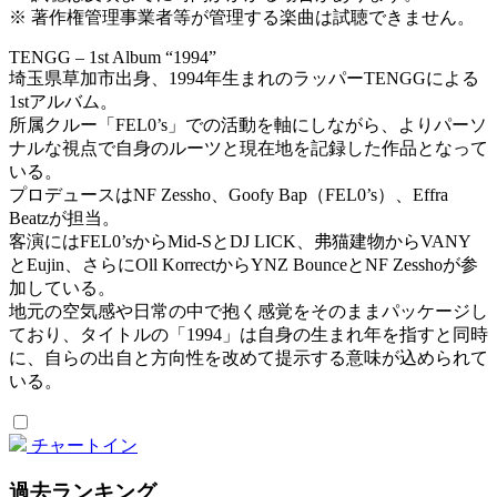
※ 著作権管理事業者等が管理する楽曲は試聴できません。
TENGG – 1st Album “1994”
埼玉県草加市出身、1994年生まれのラッパーTENGGによる
1stアルバム。
所属クルー「FEL0’s」での活動を軸にしながら、よりパーソ
ナルな視点で自身のルーツと現在地を記録した作品となって
いる。
プロデュースはNF Zessho、Goofy Bap（FEL0’s）、Effra
Beatzが担当。
客演にはFEL0’sからMid-SとDJ LICK、弗猫建物からVANY
とEujin、さらにOll KorrectからYNZ BounceとNF Zesshoが参
加している。
地元の空気感や日常の中で抱く感覚をそのままパッケージし
ており、タイトルの「1994」は自身の生まれ年を指すと同時
に、自らの出自と方向性を改めて提示する意味が込められて
いる。
チャートイン
過去ランキング