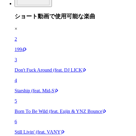
ショート動画で使用可能な楽曲
×
2
1994
3
Don't Fuck Around (feat. DJ LICK)
4
Starship (feat. Mid-S)
5
Born To Be Wild (feat. Eujin & YNZ Bounce)
6
Still Livin' (feat. VANY)