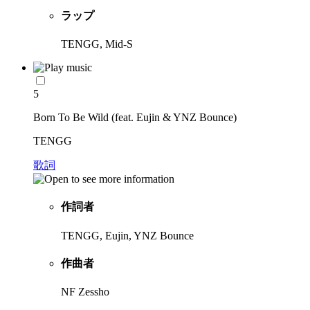
ラップ
TENGG, Mid-S
5
Born To Be Wild (feat. Eujin & YNZ Bounce)
TENGG
歌詞
作詞者
TENGG, Eujin, YNZ Bounce
作曲者
NF Zessho