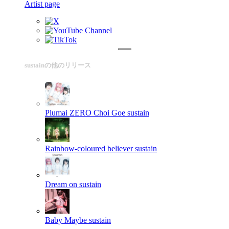
Artist page
sustainの他のリリース
Plumai ZERO Choi Goe
sustain
Rainbow-coloured believer
sustain
Dream on
sustain
Baby Maybe
sustain