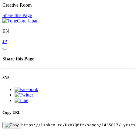
Creative Room
Share this Page
EN
JP
Share this Page
SNS
Copy URL
https://linkco.re/HzVYQ6tz/songs/1435817/lyrics
"