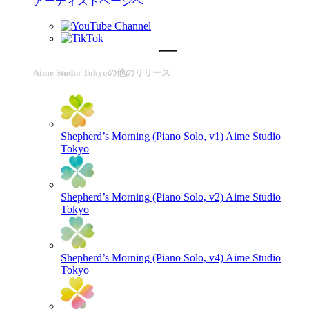
アーティストページへ
Aime Studio Tokyoの他のリリース
Shepherd’s Morning (Piano Solo, v1)
Aime Studio
Tokyo
Shepherd’s Morning (Piano Solo, v2)
Aime Studio
Tokyo
Shepherd’s Morning (Piano Solo, v4)
Aime Studio
Tokyo