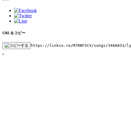
URLをコピー
https://linkco.re/M7RNFSCV/songs/3466833/l
"