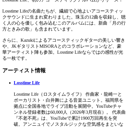
Losstime Lifeの名曲たちが、繊細で心地よいアコースティッ
クサウンドに生まれ変わりました。珠玉の12曲を収録し、聴
く人の心を優しく包み込むこのアルバムには、新曲「月の行
方ときみの歌」も含まれています。
さらに、Kazukiによるアコースティックギターの美しい響き
や、JKギタリストMISORAとのコラボレーションなど、豪
華アーティスト陣も参加。Losstime Lifeならではの感性が光
る一枚です。
アーティスト情報
Losstime Life
Losstime Life（ロスタイムライフ） 作曲家・龍崎一と
ボーカリスト・白井舞による音楽ユニット。福岡県を
拠点に全国各地でライブ活動を展開中。YouTubeチャ
ンネル登録者数は60,000人（2026年3月現在）。 代表曲
『不老不死』は、YouTubeで累計1900万回再生を突
破。アンニュイでノスタルジックな空気感をまといな