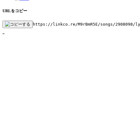
URLをコピー
https://linkco.re/M9rBmR5E/songs/2908098/l
"