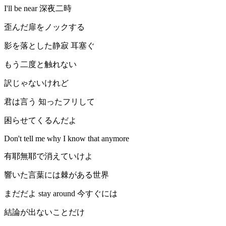
I'll be near 深夜二時
歪んだ扉をノックする
影を落とした静寂 耳塞ぐ
もう二度と触れない
訳じゃないけれど
君は言う 知ったフリして
困らせてくるんだよ
Don't tell me why I know that anymore
有耶無耶で消えていけよ
響いた言葉には棘がある世界
まだだよ stay around 今すぐには
結論が出ないことだけ