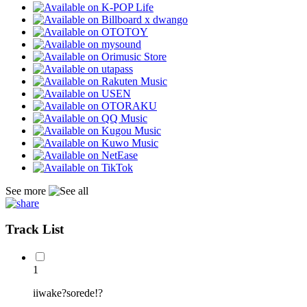
See more
Track List
1
iiwake?sorede!?