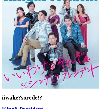
iiwake?sorede!?
King&President