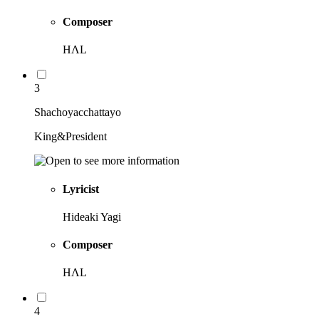
Composer
HΛL
3
Shachoyacchattayo
King&President
Lyricist
Hideaki Yagi
Composer
HΛL
4