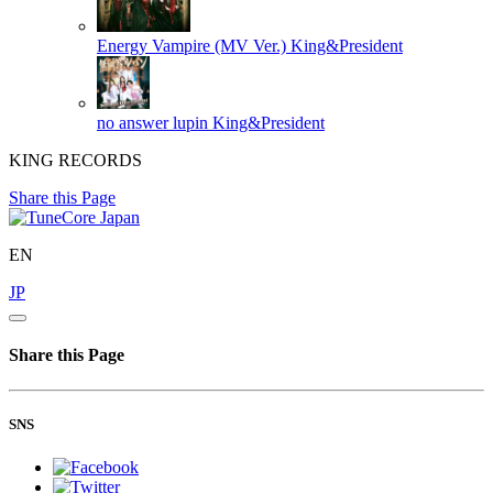
Energy Vampire (MV Ver.)
King&President
no answer lupin
King&President
KING RECORDS
Share this Page
EN
JP
Share this Page
SNS