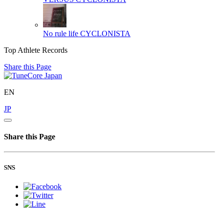
No rule life
CYCLONISTA
Top Athlete Records
Share this Page
EN
JP
Share this Page
SNS