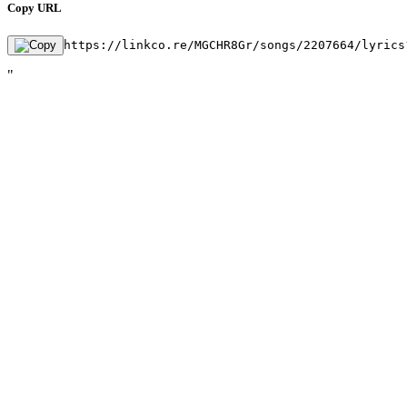
Copy URL
https://linkco.re/MGCHR8Gr/songs/2207664/lyrics
"