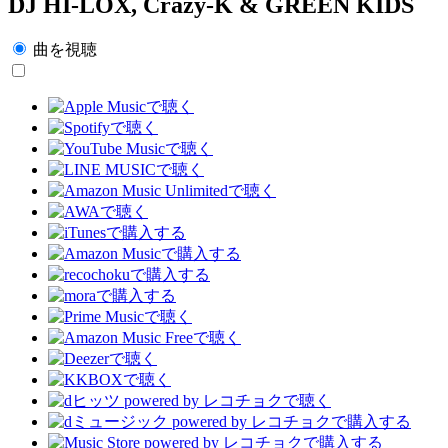
DJ HI-LOX, Crazy-K & GREEN KIDS
曲を視聴