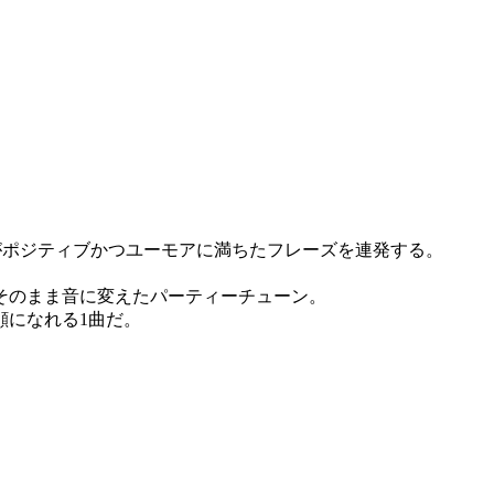
IDS) がポジティブかつユーモアに満ちたフレーズを連発する。
そのまま音に変えたパーティーチューン。
顔になれる1曲だ。