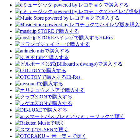
Hi-Res
Hi-Res