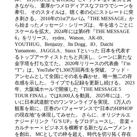
きながら、 重厚かつメロディアスなフロウでシーンを
牽引。 そのスタイルは、聴く者の心にストレートに突
き刺さる。 2016年の1stアルバム『THE MESSAGE』か
ら始まったメッセージ・シリーズは、 年を追うごとに
スケールを拡大。2024年には第6作『THE MESSAGE
6』をリリース。 eyden、Watson、AK-69、
YOUTHUG、Benjazzy、Jin Dogg、IO、Daichi
Yamamoto、JAGGLA、Staxx Tといった 日本を代表す
るトップアーティストたちと共演し、シーンに新たな
金字塔を打ち立てた。 2020年リリースの代表曲『I’m
“T”』は、YouTubeで1,300万回再生を突破。 フッド・
アンセムとして全国にその名を轟かせ、唯一無二の存
在感を示した。 ライブでも記録を更新し続ける。 2023
年、大阪城ホールで開催した『THE MESSAGE 5
TOUR FINAL』では8,000人を動員。 2025年には、つ
いに日本武道館でのワンマンライブを実現。 1万人の
観客を前に、圧巻のパフォーマンスで“日本のHIPHOP
の現在地”を体現してみせた。 さらに、オリジナルエ
ナジードリンク『G’S UP』をプロデュースし、 音楽 ×
カルチャー × ビジネスを横断する新たなムーブメント
を創出。 MCとしての枠を超え、時代を切り拓く存在