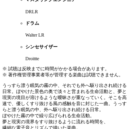
DRLR
ドラム
Walter LR
シンセサイザー
Droittte
※ 試聴は反映までに時間がかかる場合があります。
※ 著作権管理事業者等が管理する楽曲は試聴できません。
うっすら漂う眠気の霧の中、それでも外へ駆り出され続ける
日常。ぼやけた景色の奥で淡々と営まれる生命活動と、夢と
現実の境目が溶けるような曖昧さが重なっていく。そこを高
速で、優しくすり抜ける風の感触を音に封じた一曲。うっす
らと漂う眠気の中、外へ駆り出され続ける日常。
ぼやけた霧の中で繰り広げられる生命活動。
夢と現実の境界をすり抜けるように流れる時間を、
繊細な電子音とリズムで描いた楽曲。