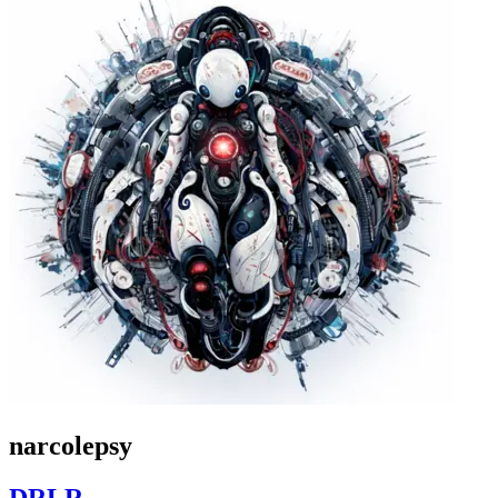
narcolepsy
DRLR