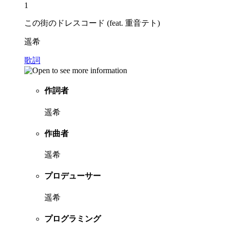
1
この街のドレスコード (feat. 重音テト)
遥希
歌詞
作詞者
遥希
作曲者
遥希
プロデューサー
遥希
プログラミング