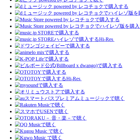
Hi-Res
Hi-Res