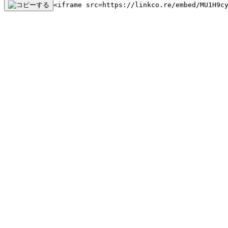
<iframe src=https://linkco.re/embed/MU1H9c