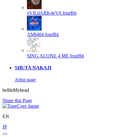
eVILdARK4eVA
fourBit
AMI404
fourBit
SING ALONE 4 ME
fourBit
SHUTA NAKAJI
Artist page
hellinMyhead
Share this Page
EN
JP