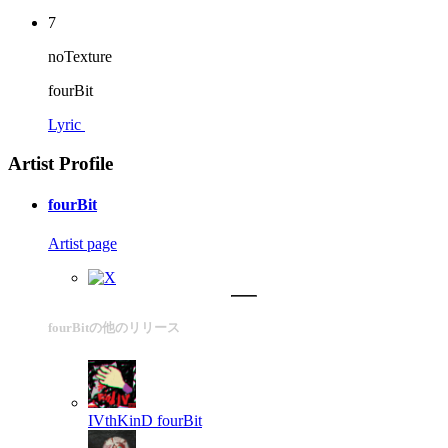
7
noTexture
fourBit
Lyric
Artist Profile
fourBit
Artist page
fourBitの他のリリース
IVthKinD
fourBit