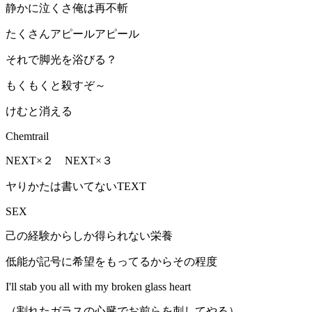
静かに泣くさ俺は再不斬
たくさんアピールアピール
それで脚光を浴びる？
もくもくと殺すぞ～
けむと消える
Chemtrail
NEXT×２ NEXT×３
ヤりかたは書いてないTEXT
SEX
己の経験からしか得られない栄養
低能が記号に希望をもってるからその程度
I'll stab you all with my broken glass heart
（割れたガラスの心臓でお前らを刺してやる）