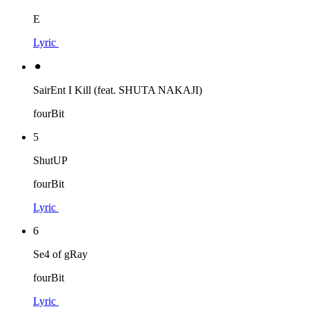
E
Lyric
⚫︎
SairEnt I Kill (feat. SHUTA NAKAJI)
fourBit
5
ShutUP
fourBit
Lyric
6
Se4 of gRay
fourBit
Lyric