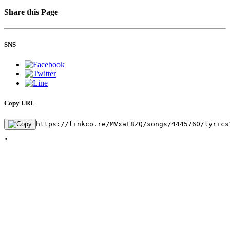
Share this Page
SNS
Copy URL
https://linkco.re/MVxaE8ZQ/songs/4445760/lyrics
"