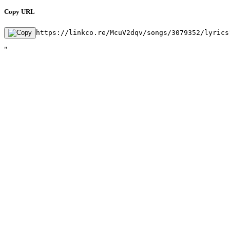
Copy URL
https://linkco.re/McuV2dqv/songs/3079352/lyrics
"