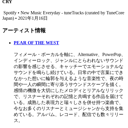
CRY
Spotify • New Music Everyday - tuneTracks (curated by TuneCore
Japan) • 2021年1月16日
アーティスト情報
PEAR OF THE WEST
フィメール・ボーカルを軸に、Alternative、PowerPop、
インディーロック、ジャンルにとらわれないサウンド
の影響を感じさせる、キャッチーでエモーショナルな
サウンドを鳴らし続けている。日常の中で言葉にでき
なかった想いに輪郭を与えるような音楽性で、夜の時
間や一人の瞬間に寄り添うサウンドスケープを描く。
感情の機微を大切にしたメロディとリアルなリリック
で、リスナーそれぞれの記憶と共鳴する作品を届けて
いる。成熟した表現力と瑞々しさを併せ持つ楽曲で、
今なお多くのリスナーとミュージシャンから支持を集
めている。アルバム、レコード、配信でも数々リリー
ス。