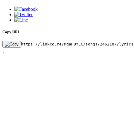
Copy URL
https://linkco.re/MgaHBYEC/songs/2462107/lyrics
"