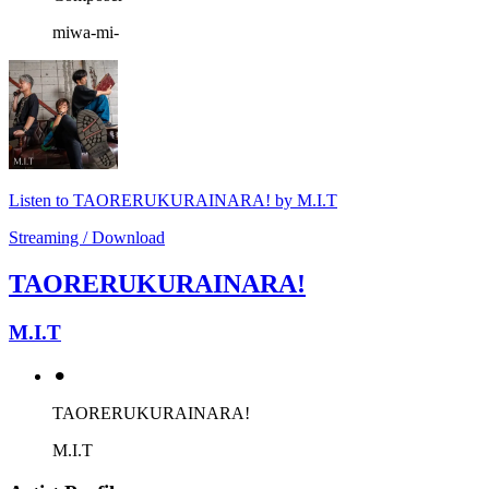
miwa-mi-
Listen to TAORERUKURAINARA! by M.I.T
Streaming / Download
TAORERUKURAINARA!
M.I.T
⚫︎
TAORERUKURAINARA!
M.I.T