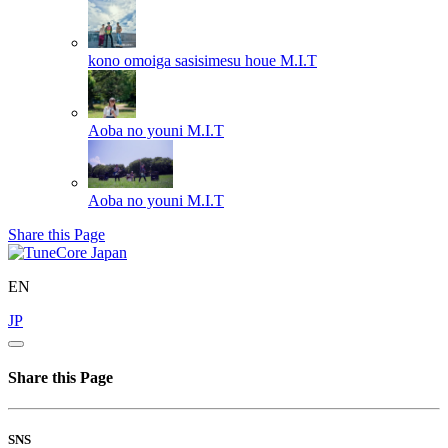
kono omoiga sasisimesu houe
M.I.T
Aoba no youni
M.I.T
Aoba no youni
M.I.T
Share this Page
EN
JP
Share this Page
SNS