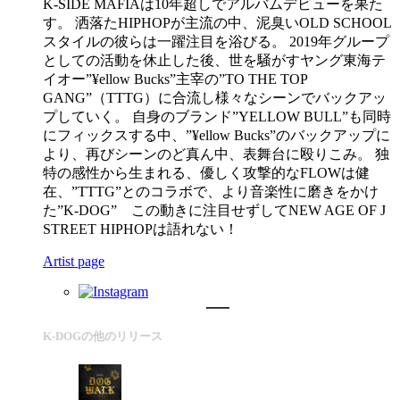
K-SIDE MAFIAは10年超しでアルバムデビューを果た
す。 洒落たHIPHOPが主流の中、泥臭いOLD SCHOOL
スタイルの彼らは一躍注目を浴びる。 2019年グループ
としての活動を休止した後、世を騒がすヤング東海テ
イオー”¥ellow Bucks”主宰の”TO THE TOP
GANG”（TTTG）に合流し様々なシーンでバックアッ
プしていく。 自身のブランド”YELLOW BULL”も同時
にフィックスする中、”¥ellow Bucks”のバックアップに
より、再びシーンのど真ん中、表舞台に殴りこみ。 独
特の感性から生まれる、優しく攻撃的なFLOWは健
在、”TTTG”とのコラボで、より音楽性に磨きをかけ
た”K-DOG” この動きに注目せずしてNEW AGE OF J
STREET HIPHOPは語れない！
Artist page
K-DOGの他のリリース