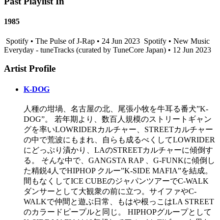
Past Playlist In
1985
Spotify • The Pulse of J-Rap • 24 Jun 2023
Spotify • New Music
Everyday - tuneTracks (curated by TuneCore Japan) • 12 Jun 2023
Artist Profile
K-DOG
人種の坩堝、名古屋の北、尾張小牧を牛耳る番犬”K-
DOG”。 若年期より、数百人規模のストリートギャン
グを率いLOWRIDERカルチャー、STREETカルチャー
の中で荒波にもまれ、自らも成るべくしてLOWRIDER
にどっぷり漬かり、LAのSTREETカルチャーに傾倒す
る。 そんな中で、GANGSTA RAP 、G-FUNKに傾倒し
た精鋭4人でHIPHOP クルー”K-SIDE MAFIA”を結成。
間もなくしてICE CUBEのジャパンツアーでC-WALK
ダンサーとして大観衆の前に立つ。サイファやC-
WALKで仲間と遊ぶ日常、もはや根っこはLA STREET
のカラードピープルと同じ。 HIPHOPグループとして