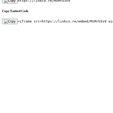
https://linkco.re/MsMrU3s9
Copy Embed Code
<iframe src=https://linkco.re/embed/MsMrU3s9 wi