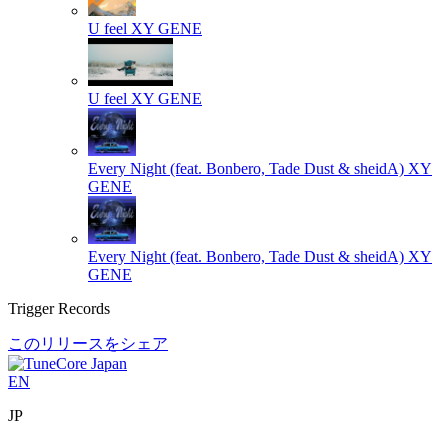
U feel
XY GENE
U feel
XY GENE
Every Night (feat. Bonbero, Tade Dust & sheidA)
XY
GENE
Every Night (feat. Bonbero, Tade Dust & sheidA)
XY
GENE
Trigger Records
このリリースをシェア
EN
JP