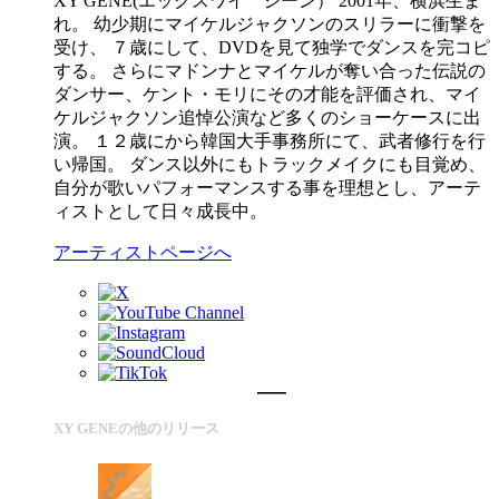
XY GENE(エックスワイ ジーン） 2001年、横浜生ま
れ。 幼少期にマイケルジャクソンのスリラーに衝撃を
受け、 ７歳にして、DVDを見て独学でダンスを完コピ
する。 さらにマドンナとマイケルが奪い合った伝説の
ダンサー、ケント・モリにその才能を評価され、マイ
ケルジャクソン追悼公演など多くのショーケースに出
演。 １２歳にから韓国大手事務所にて、武者修行を行
い帰国。 ダンス以外にもトラックメイクにも目覚め、
自分が歌いパフォーマンスする事を理想とし、アーテ
ィストとして日々成長中。
アーティストページへ
XY GENEの他のリリース