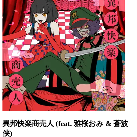
異邦快楽商売人 (feat. 雅桜おみ & 蒼波
侠)