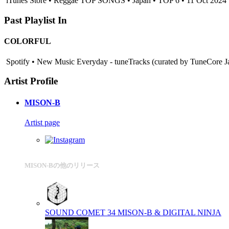
iTunes Store • Reggae TOP SONGS • Japan • TOP 6 • 11 Oct 2024
Past Playlist In
COLORFUL
Spotify • New Music Everyday - tuneTracks (curated by TuneCore J
Artist Profile
MISON-B
Artist page
MISON-Bの他のリリース
SOUND COMET 34
MISON-B & DIGITAL NINJA