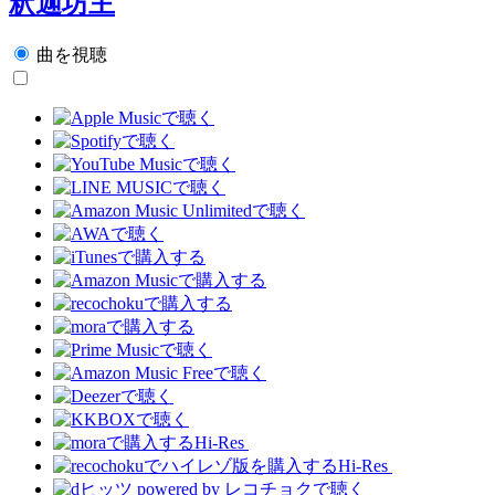
釈迦坊主
曲を視聴
Hi-Res
Hi-Res