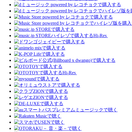
Hi-Res
Hi-Res