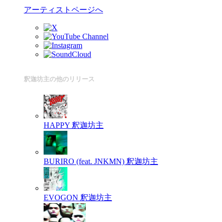
アーティストページへ
釈迦坊主の他のリリース
HAPPY
釈迦坊主
BURIRO (feat. JNKMN)
釈迦坊主
EVOGON
釈迦坊主