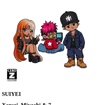
SUIYEI
Xansei, Miyachi & 7