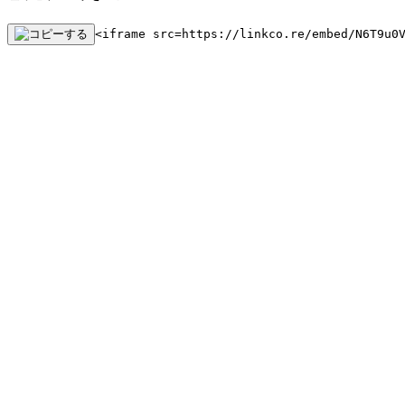
<iframe src=https://linkco.re/embed/N6T9u0