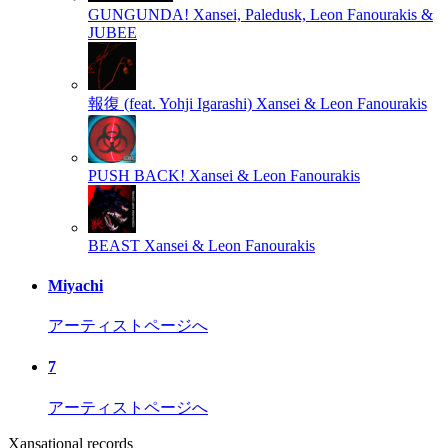
GUNGUNDA!
Xansei, Paledusk, Leon Fanourakis &
JUBEE
報復 (feat. Yohji Igarashi)
Xansei & Leon Fanourakis
PUSH BACK!
Xansei & Leon Fanourakis
BEAST
Xansei & Leon Fanourakis
Miyachi
アーティストページへ
7
アーティストページへ
Xansational records