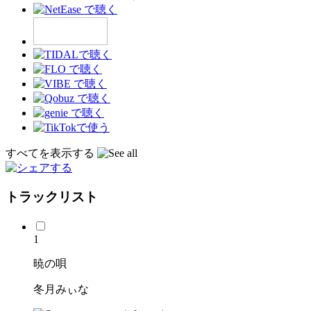
すべてを表示する
トラックリスト
1
暁の唄
冬月みぃな