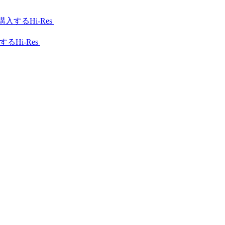
Hi-Res
Hi-Res