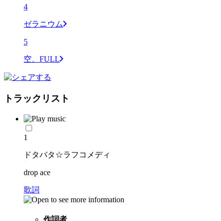
4
ゼラニウム
5
空、FULL
トラックリスト
1
ドタバタ☆ラフコメディ
drop ace
歌詞
作詞者