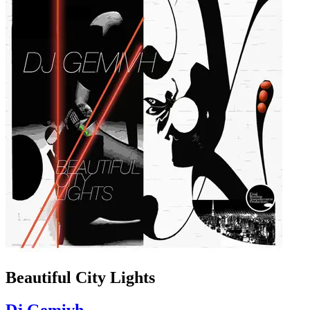
Beautiful City Lights
Dj Gemivh