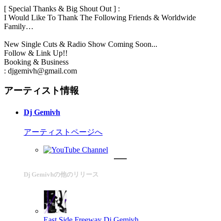
[ Special Thanks & Big Shout Out ] :
I Would Like To Thank The Following Friends & Worldwide
Family…
New Single Cuts & Radio Show Coming Soon...
Follow & Link Up!!
Booking & Business
: djgemivh@gmail.com
アーティスト情報
Dj Gemivh
アーティストページへ
Dj Gemivhの他のリリース
East Side Freeway
Dj Gemivh