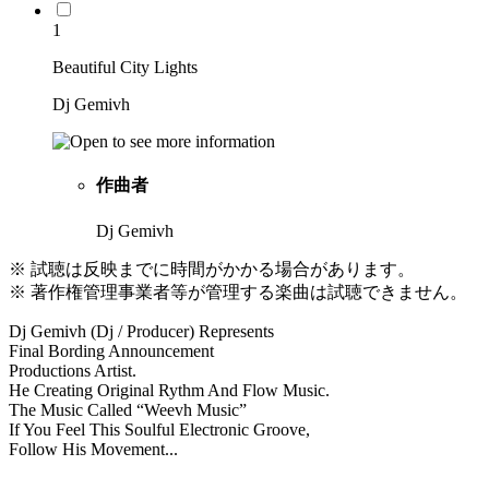
1
Beautiful City Lights
Dj Gemivh
作曲者
Dj Gemivh
※ 試聴は反映までに時間がかかる場合があります。
※ 著作権管理事業者等が管理する楽曲は試聴できません。
Dj Gemivh (Dj / Producer) Represents
Final Bording Announcement
Productions Artist.
He Creating Original Rythm And Flow Music.
The Music Called “Weevh Music”
If You Feel This Soulful Electronic Groove,
Follow His Movement...