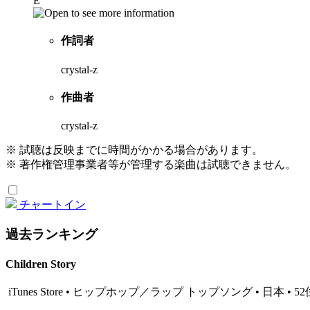
E
作詞者
crystal-z
作曲者
crystal-z
※ 試聴は反映までに時間がかかる場合があります。
※ 著作権管理事業者等が管理する楽曲は試聴できません。
チャートイン
過去ランキング
Children Story
iTunes Store • ヒップホップ／ラップ トップソング • 日本 • 52位