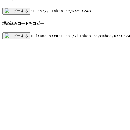
https://linkco.re/NXYCrz48
埋め込みコードをコピー
<iframe src=https://linkco.re/embed/NXYCrz