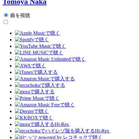
Tomoya Naka
曲を視聴
Hi-Res
Hi-Res