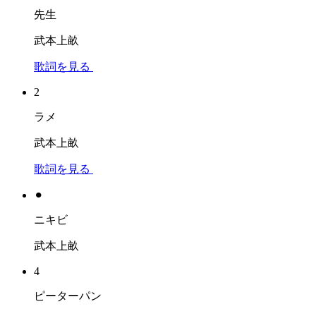
先生
武本上畝
歌詞を見る
2
ラメ
武本上畝
歌詞を見る
⚫︎
ニキビ
武本上畝
4
ピーターパン