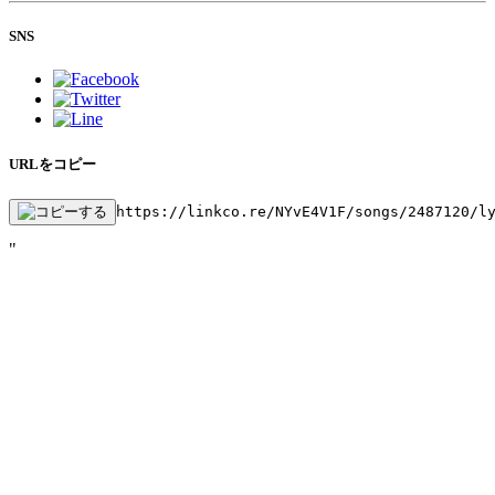
SNS
URLをコピー
https://linkco.re/NYvE4V1F/songs/2487120/l
"