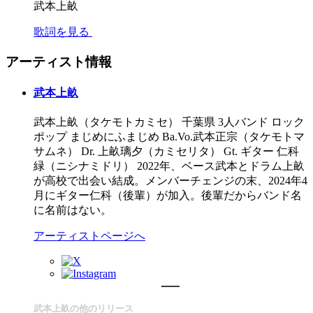
武本上畝
歌詞を見る
アーティスト情報
武本上畝
武本上畝（タケモトカミセ） 千葉県 3人バンド ロック
ポップ まじめにふまじめ Ba.Vo.武本正宗（タケモトマ
サムネ） Dr. 上畝璃夕（カミセリタ） Gt. ギター 仁科
緑（ニシナミドリ） 2022年、ベース武本とドラム上畝
が高校で出会い結成。メンバーチェンジの末、2024年4
月にギター仁科（後輩）が加入。後輩だからバンド名
に名前はない。
アーティストページへ
武本上畝の他のリリース