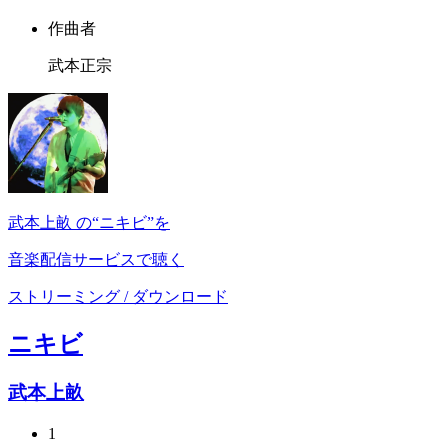
作曲者
武本正宗
武本上畝 の“ニキビ”を
音楽配信サービスで聴く
ストリーミング / ダウンロード
ニキビ
武本上畝
1