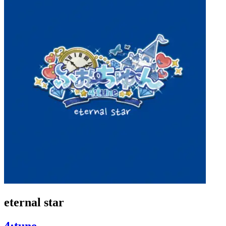
eternal star
4:tune