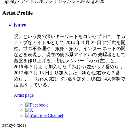
Spotify • アイドルポップ：ジャパン • 29 Aug 2020
Artist Profile
jyujyu
呪」という奥の深いキーワードをコンセプトに、 ネガ
ティブなアイドルとして 2014 年 3 月 29 日 に活動を開
始。世の不条理や、嫉妬・妬み、インター ネットの闇
などを表現し、現在の病み系アイドルの 先駆者として
基盤を作り上げる。 初期メンバー「ねう(左)」と、
2016 年 7 月よ り加入した「みおり(左から 2 番め)」、
2017 年 7 月 13 日より加入した「ゆらね(右から 2 番
め)」、 「ちゅん(右)」の2名を加え、現在は4人体制で
活 動をしている。
Artist page
zankyo xidea