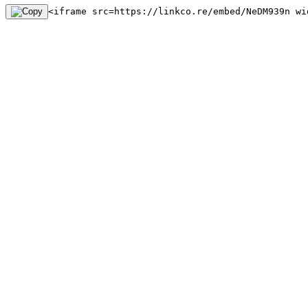
<iframe src=https://linkco.re/embed/NeDM939n wi