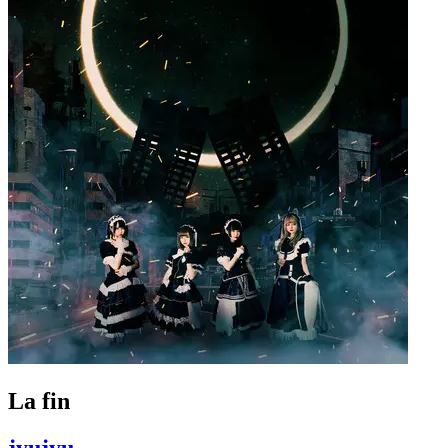
La fin
jyujyu