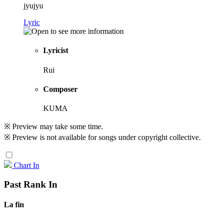
jyujyu
Lyric
Lyricist
Rui
Composer
KUMA
※ Preview may take some time.
※ Preview is not available for songs under copyright collective.
Chart In
Past Rank In
La fin