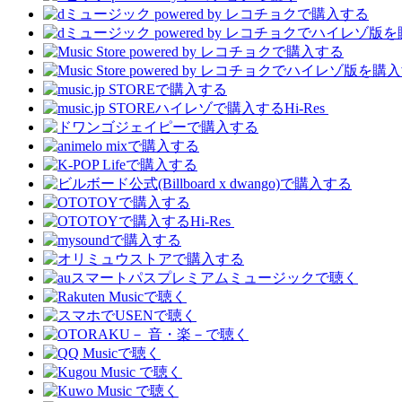
Hi-Res
Hi-Res