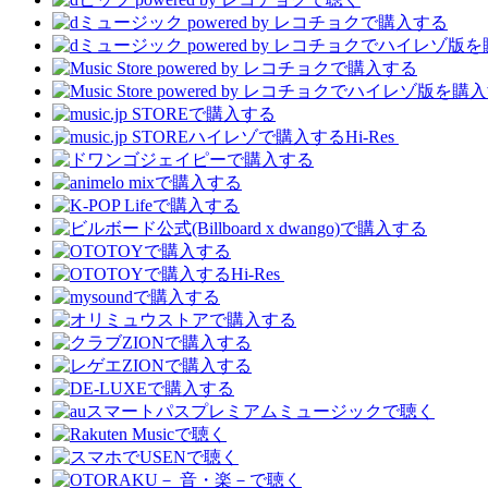
Hi-Res
Hi-Res