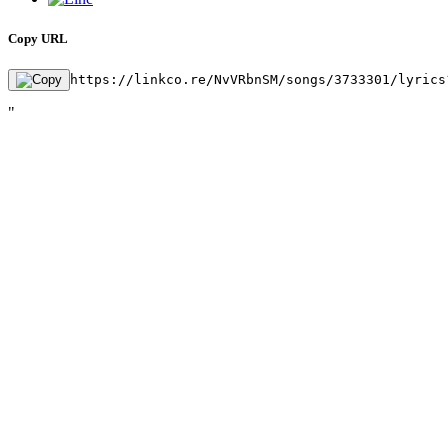
Copy URL
https://linkco.re/NvVRbnSM/songs/3733301/lyrics
"