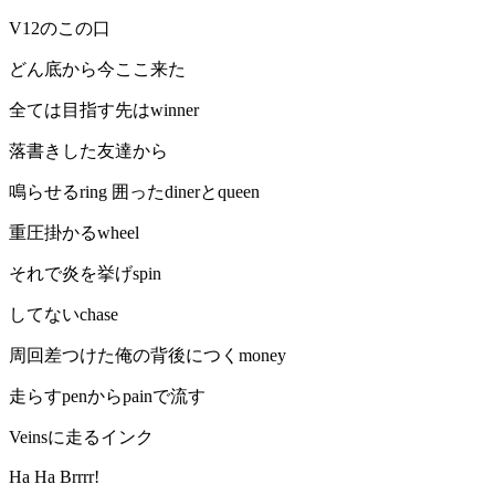
V12のこの口
どん底から今ここ来た
全ては目指す先はwinner
落書きした友達から
鳴らせるring 囲ったdinerとqueen
重圧掛かるwheel
それで炎を挙げspin
してないchase
周回差つけた俺の背後につくmoney
走らすpenからpainで流す
Veinsに走るインク
Ha Ha Brrrr!