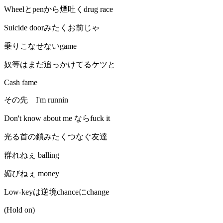
Wheelとpenから煙吐くdrug race
Suicide doorみたくお前じゃ
乗りこなせないgame
奴等はまだ追っかけてるケツと
Cash fame
その先 I'm runnin
Don't know about me ならfuck it
光る首の鎖みたくつなぐ友達
群れねぇ balling
媚びねぇ money
Low-keyは逆境chanceにchange
(Hold on)