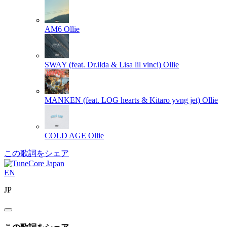
AM6
Ollie
SWAY (feat. Dr.ilda & Lisa lil vinci)
Ollie
MANKEN (feat. LOG hearts & Kitaro yvng jet)
Ollie
COLD AGE
Ollie
この歌詞をシェア
EN
JP