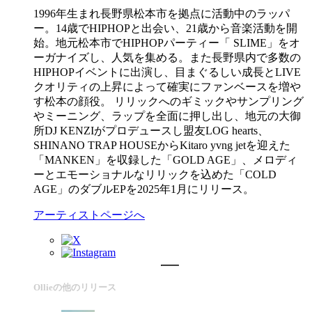
1996年生まれ長野県松本市を拠点に活動中のラッパ
ー。14歳でHIPHOPと出会い、21歳から音楽活動を開
始。地元松本市でHIPHOPパーティー「 SLIME」をオ
ーガナイズし、人気を集める。また長野県内で多数の
HIPHOPイベントに出演し、目まぐるしい成長とLIVE
クオリティの上昇によって確実にファンベースを増や
す松本の顔役。 リリックへのギミックやサンプリング
やミーニング、ラップを全面に押し出し、地元の大御
所DJ KENZIがプロデュースし盟友LOG hearts、
SHINANO TRAP HOUSEからKitaro yvng jetを迎えた
「MANKEN」を収録した「GOLD AGE」、メロディ
ーとエモーショナルなリリックを込めた「COLD
AGE」のダブルEPを2025年1月にリリース。
アーティストページへ
Ollieの他のリリース