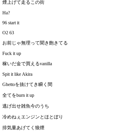
煙上げて走るこの街
Ha?
96 start it
O2 63
お前じゃ無理って聞き飽きてる
Fuck it up
稼いだ金で買えるvanilla
Spit it like Akira
Ghettoを抜けてき瞬く間
全てをburn it up
逃げ出せ雑魚今のうち
冷めねぇエンジンとほとぼり
排気量あげてく狼煙