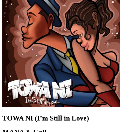
TOWA NI (I’m Still in Love)
MANA & GrB