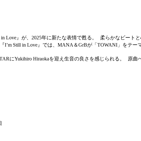
m Still in Love』が、2025年に新たな表情で甦る。 柔らか
m Still in Love』では、MANA＆GrBが「TOWAN
、GUITARにYukihiro Hiraokaを迎え生音の良さを感じら
日