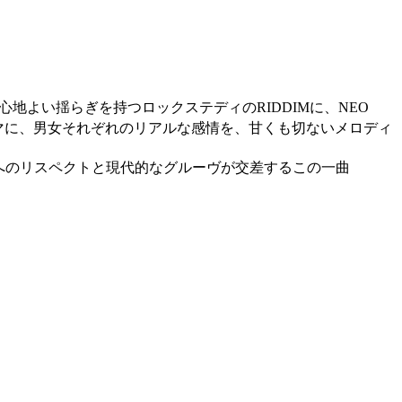
なビートと心地よい揺らぎを持つロックステディのRIDDIMに、NEO
I」をテーマに、男女それぞれのリアルな感情を、甘くも切ないメロディ
れる。 原曲へのリスペクトと現代的なグルーヴが交差するこの一曲