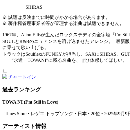
SHIRAS
※ 試聴は反映までに時間がかかる場合があります。
※ 著作権管理事業者等が管理する楽曲は試聴できません。
1967年、Alton Ellisが生んだロックステディの金字塔『I’
SOULとR&Bのニュアンスを溶け込ませたアレンジ。 最新版『I’
に乗せて歌い上げる。
トラックはSoulflexのFUNKYが担当し、SAXにSHIRAS
――“永遠＝TOWANI”に残る名曲を、ぜひ体感してほしい。
チャートイン
過去ランキング
TOWA NI (I’m Still in Love)
iTunes Store • レゲエ トップソング • 日本 • 20位 • 2025年9月9
アーティスト情報