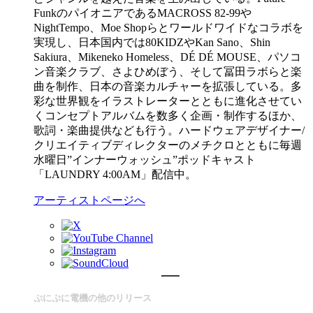
FunkのパイオニアであるMACROSS 82-99や
NightTempo、Moe Shopらとワールドワイドなコラボを
実現し、日本国内では80KIDZやKan Sano、Shin
Sakiura、Mikeneko Homeless、DÉ DÉ MOUSE、パソコ
ン音楽クラブ、さよひめぼう、そして冨田ラボらと楽
曲を制作、日本の音楽カルチャーを拡張している。多
彩な世界観をイラストレーターとともに進化させてい
くコンセプトアルバムを数多く企画・制作するほか、
歌詞・楽曲提供なども行う。ハードウェアデザイナー/
クリエイティブディレクターのメチクロとともに毎週
水曜日”インナーウォッシュ”ポッドキャスト
「LAUNDRY 4:00AM」配信中。
アーティストページへ
ぷにぷに電機の他のリリース