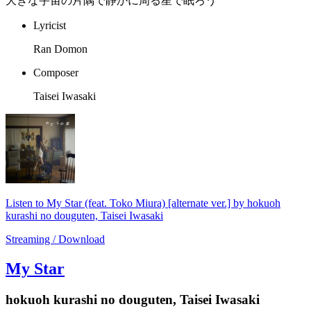
大きな宇宙の片隅で静かに周る星で眠ろう
Lyricist
Ran Domon
Composer
Taisei Iwasaki
Listen to My Star (feat. Toko Miura) [alternate ver.] by hokuoh
kurashi no douguten, Taisei Iwasaki
Streaming / Download
My Star
hokuoh kurashi no douguten, Taisei Iwasaki