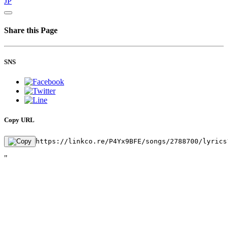
JP
Share this Page
SNS
Copy URL
https://linkco.re/P4Yx9BFE/songs/2788700/lyrics
"