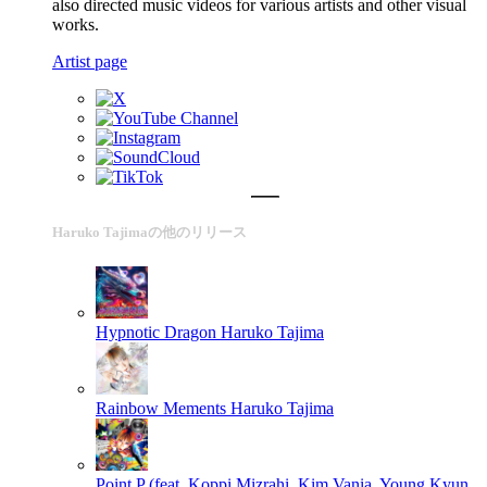
also directed music videos for various artists and other visual
works.
Artist page
Haruko Tajimaの他のリリース
Hypnotic Dragon
Haruko Tajima
Rainbow Mements
Haruko Tajima
Point P (feat. Koppi Mizrahi, Kim Vania, Young Kyun