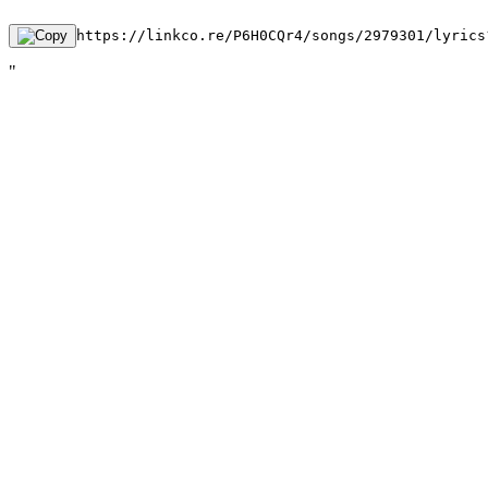
https://linkco.re/P6H0CQr4/songs/2979301/lyrics
"