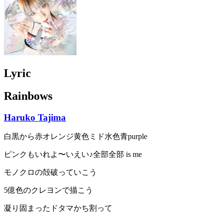
Lyric
Rainbows
Haruko Tajima
白黒から赤オレンジ黄色ミド水色青purple
ピンクもいれよ〜いえい♪全部全部 is me
モノクロの殻破っていこう
5億色のクレヨンで描こう
凝り固まったドタマかち割って