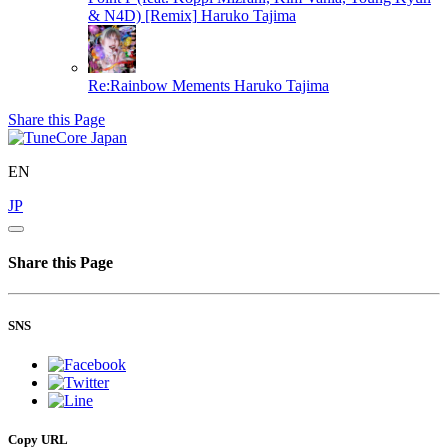
& N4D) [Remix]
Haruko Tajima
Re:Rainbow Mements
Haruko Tajima
Share this Page
EN
JP
Share this Page
SNS
Copy URL