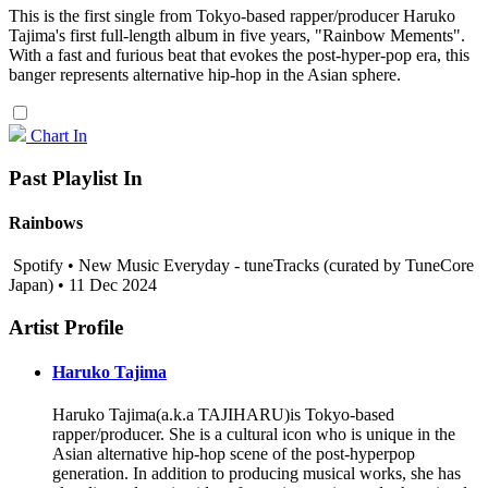
This is the first single from Tokyo-based rapper/producer Haruko
Tajima's first full-length album in five years, "Rainbow Mements".
With a fast and furious beat that evokes the post-hyper-pop era, this
banger represents alternative hip-hop in the Asian sphere.
Chart In
Past Playlist In
Rainbows
Spotify • New Music Everyday - tuneTracks (curated by TuneCore
Japan) • 11 Dec 2024
Artist Profile
Haruko Tajima
Haruko Tajima(a.k.a TAJIHARU)is Tokyo-based
rapper/producer. She is a cultural icon who is unique in the
Asian alternative hip-hop scene of the post-hyperpop
generation. In addition to producing musical works, she has