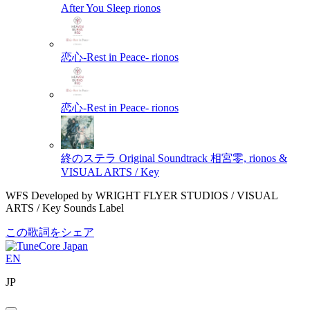
After You Sleep
rionos
恋心-Rest in Peace-
rionos
恋心-Rest in Peace-
rionos
終のステラ Original Soundtrack
相宮零, rionos &
VISUAL ARTS / Key
WFS Developed by WRIGHT FLYER STUDIOS / VISUAL
ARTS / Key Sounds Label
この歌詞をシェア
EN
JP