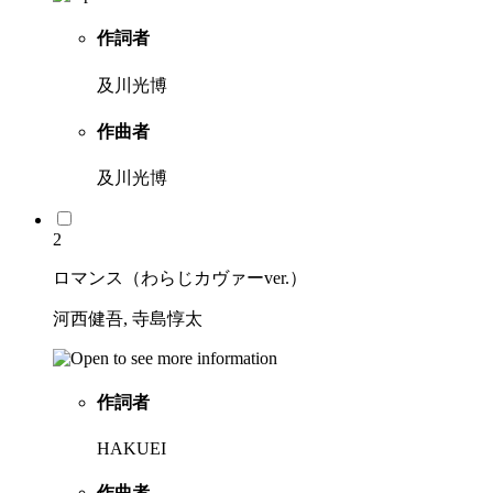
作詞者
及川光博
作曲者
及川光博
2
ロマンス（わらじカヴァーver.）
河西健吾, 寺島惇太
作詞者
HAKUEI
作曲者