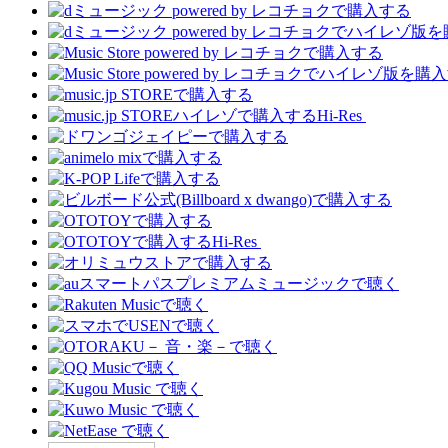
Hi-Res
Hi-Res