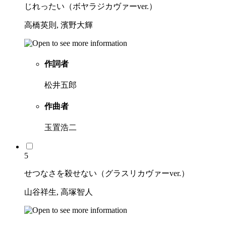
じれったい（ボヤラジカヴァーver.）
高橋英則, 濱野大輝
作詞者
松井五郎
作曲者
玉置浩二
5
せつなさを殺せない（グラスリカヴァーver.）
山谷祥生, 高塚智人