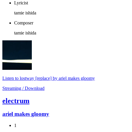
Lyricist
tamie ishida
Composer
tamie ishida
Listen to lostway [replace] by ariel makes gloomy
Streaming / Download
electrum
ariel makes gloomy
1