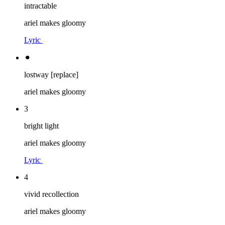
intractable
ariel makes gloomy
Lyric
⚫︎
lostway [replace]
ariel makes gloomy
3
bright light
ariel makes gloomy
Lyric
4
vivid recollection
ariel makes gloomy