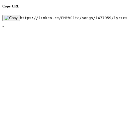
Copy URL
https://linkco.re/PMfVC1tc/songs/1477959/lyrics
"