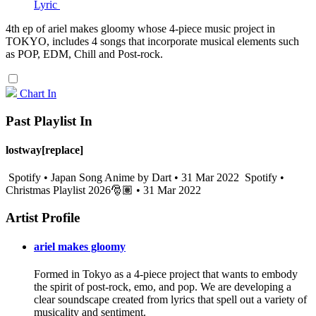
Lyric
4th ep of ariel makes gloomy whose 4-piece music project in
TOKYO, includes 4 songs that incorporate musical elements such
as POP, EDM, Chill and Post-rock.
Chart In
Past Playlist In
lostway[replace]
Spotify • Japan Song Anime by Dart • 31 Mar 2022
Spotify •
Christmas Playlist 2026🎅🏽 • 31 Mar 2022
Artist Profile
ariel makes gloomy
Formed in Tokyo as a 4-piece project that wants to embody
the spirit of post-rock, emo, and pop. We are developing a
clear soundscape created from lyrics that spell out a variety of
musicality and sentiment.