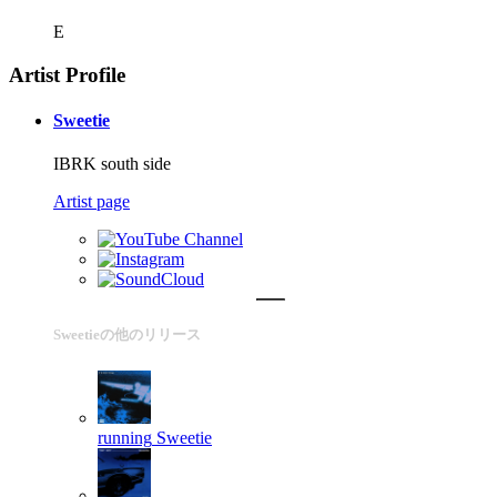
E
Artist Profile
Sweetie
IBRK south side
Artist page
Sweetieの他のリリース
running
Sweetie