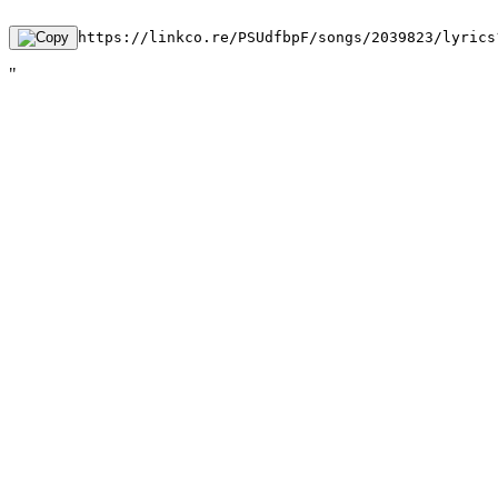
https://linkco.re/PSUdfbpF/songs/2039823/lyrics
"