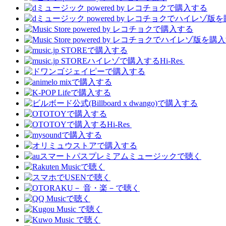
Hi-Res
Hi-Res