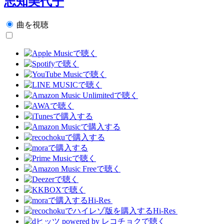
志知美代子
曲を視聴
Hi-Res
Hi-Res