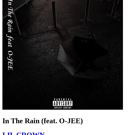
In The Rain (feat. O-JEE)
LIL CROWN