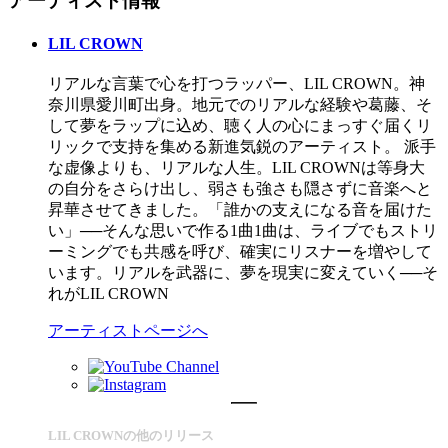
アーティスト情報
LIL CROWN
リアルな言葉で心を打つラッパー、LIL CROWN。神
奈川県愛川町出身。地元でのリアルな経験や葛藤、そ
して夢をラップに込め、聴く人の心にまっすぐ届くリ
リックで支持を集める新進気鋭のアーティスト。 派手
な虚像よりも、リアルな人生。LIL CROWNは等身大
の自分をさらけ出し、弱さも強さも隠さずに音楽へと
昇華させてきました。「誰かの支えになる音を届けた
い」──そんな思いで作る1曲1曲は、ライブでもストリ
ーミングでも共感を呼び、確実にリスナーを増やして
います。リアルを武器に、夢を現実に変えていく──そ
れがLIL CROWN
アーティストページへ
LIL CROWNの他のリリース