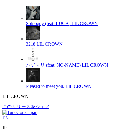
Soliloquy (feat. LUCA)
LIL CROWN
3218
LIL CROWN
ハジマリ (feat. NO-NAME)
LIL CROWN
Pleased to meet you.
LIL CROWN
LIL CROWN
このリリースをシェア
EN
JP